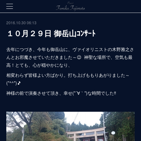
2016.10.30 06:13
１０月２９日 御岳山ｺﾝｻｰﾄ
去年につづき、今年も御岳山に、ヴァイオリニストの木野雅之さ
んとお邪魔させていただきました～😉 神聖な場所で、空気も最
高！とても、心が穏やかになり、
相変わらず皆様よい方ばかり。打ち上げももりあがりました～
(*^^*)🎵
神様の前で演奏させて頂き、幸せ(*´∀｀*)な時間でした‼