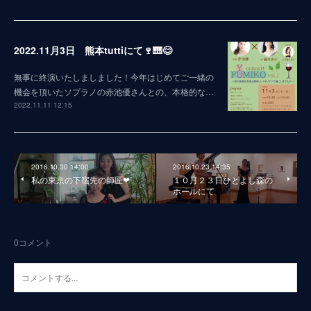
2022.11月3日 熊本tuttiにて🍷🎹😊
無事に終演いたしましました！今年はじめてご一緒の
機会を頂いたソプラノの赤池優さんとの、本格的な…
2022.11.11 12:15
2016.10.30 14:00
2016.10.23 14:35
私の東京の下宿先の師匠❤
１０月２３日ひとよし森の
ホールにて
0
コメント