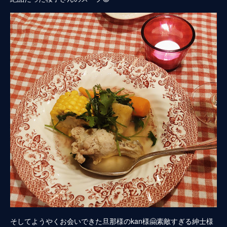
そしてようやくお会いできた旦那様のkan様🤗素敵すぎる紳士様