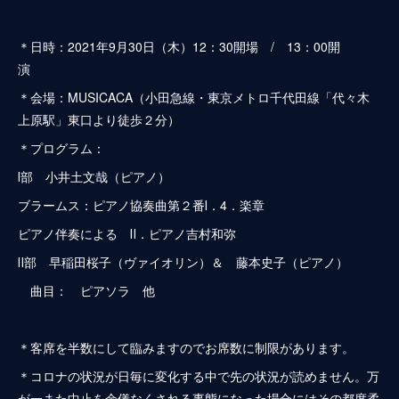
＊日時：2021年9月30日（木）12：30開場 / 13：00開
演
＊会場：MUSICACA（小田急線・東京メトロ千代田線「代々木
上原駅」東口より徒歩２分）
＊プログラム：
Ⅰ部 小井土文哉（ピアノ）
ブラームス：ピアノ協奏曲第２番Ⅰ．4．楽章
ピアノ伴奏による Ⅱ．ピアノ吉村和弥
Ⅱ部 早稲田桜子（ヴァイオリン）＆ 藤本史子（ピアノ）
曲目： ピアソラ 他
＊客席を半数にして臨みますのでお席数に制限があります。
＊コロナの状況が日毎に変化する中で先の状況が読めません。万
が一また中止を余儀なくされる事態になった場合にはその都度柔