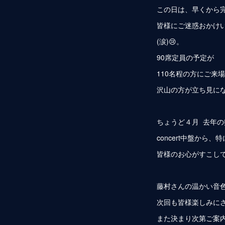
この日は、早くから
皆様にご迷惑おかけ
(涙)😢。
90席定員の予定が
110名程の方にご来
沢山の方が立ち見に
ちょうど４月 去年
concert中盤から
皆様のお心がすこし
藤村さんの温かい音
次回も皆様楽しみに
また決まり次第ご案