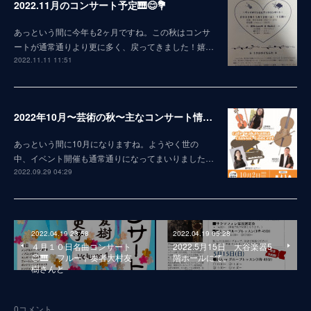
2022.11月のコンサート予定🎹😊💐
あっという間に今年も2ヶ月ですね。この秋はコンサ
ートが通常通りより更に多く、戻ってきました！嬉…
2022.11.11 11:51
2022年10月〜芸術の秋〜主なコンサート情報😊
あっという間に10月になりますね。ようやく世の
中、イベント開催も通常通りになってまいりました…
2022.09.29 04:29
2022.04.19 23:58
2022.04.19 05:28
４月１０日名曲コンサート
2022.5月15日 大谷楽器5
😊🎹 フルート奏者大村友
階ホールにて。
樹さんと
0
コメント