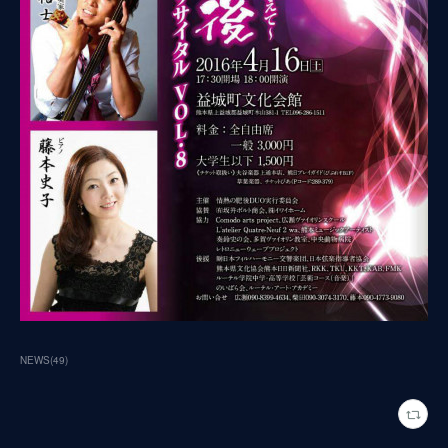
NEWS
(
49
)