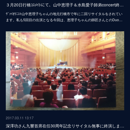
３月20日行橋ｺｽﾒｲﾄにて、山中恵理子＆水島愛子師弟concert終…
ｳﾞｧｲｵﾘﾆｽﾄ山中恵理子ちゃんの地元行橋市で年に二回リサイタルをされてい
ます。私も5回目の出演となる今回は、恵理子ちゃんの師匠さんとのDuo…
2017.03.11 13:17
深澤功さん九響首席在任30周年記念リサイタル無事に終演しま…