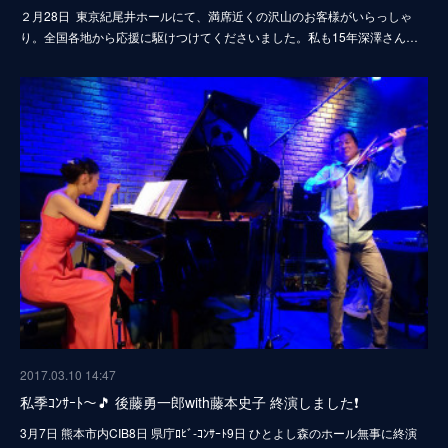
２月28日 東京紀尾井ホールにて、満席近くの沢山のお客様がいらっしゃ
り。全国各地から応援に駆けつけてくださいました。私も15年深澤さん…
2017.03.10 14:47
私季ｺﾝｻｰﾄ～🎵 後藤勇一郎with藤本史子 終演しました❗
3月7日 熊本市内CIB8日 県庁ﾛﾋﾞ-ｺﾝｻｰﾄ9日 ひとよし森のホール無事に終演